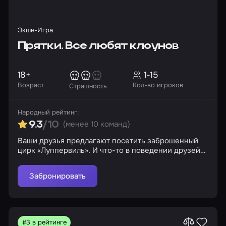
Экшн-Игра
Прятки. Все любят клоунов
18+
1-15
Возраст
Кол-во игроков
Страшность
Народный рейтинг:
(менее 10 команд)
9.3
/10
Ваши друзья предлагают посетить заброшенный
цирк «Луппервиль». И что-то в поведении друзей
заставляет вас волноваться больше, чем обычно.
Такую достопримечательность вы не можете
Забронировать
пропустить и, несмотря на наличие у цирка
ночного сторожа, отправляетесь туда… Сможете ли
вы надежно спрятаться в цирке так, чтобы он вас
не нашел? Помните: ваши решения определяют,
как развернутся события. То, что кажется правдой,
#3 в рейтинге