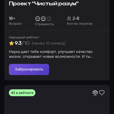
Проект "Чистый разум"
18+
2-8
Возраст
Кол-во игроков
Страшность
Народный рейтинг:
(менее 10 команд)
9.3
/10
Наука дает тебе комфорт, улучшает качество
жизни, открывает новые возможности. И ты
никогда не задумываешься, сколько крови и жертв
стоит за этим. Проект «Чистый разум» расскажет
Забронировать
историю, основанную на реальных событиях.
Дальше все выводы ты сделаешь сам…
#2 в рейтинге