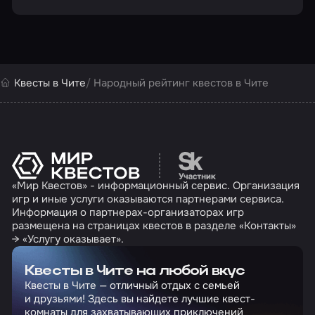
легенды… Хотите узнать, как поведете себя вы?
Сможете ли вы найти единственный путь? Найти
все артефакты, спрятанные в лабиринте?
Проверьте, насколько развита ваша интуиция и
ловкость. Дерзайте!
Квесты в Чите
Народный рейтинг квестов в Чите
Перейти на сайт партн
«Мир Квестов» - информационный сервис. Организация
игр и иные услуги оказываются партнерами сервиса.
Информация о партнерах-организаторах игр
размещена на страницах квестов в разделе «Контакты»
→ «Услугу оказывает».
Квесты в Чите на любой вкус
Квесты в Чите — отличный отдых с семьей
и друзьями! Здесь вы найдете лучшие квест-
комнаты для захватывающих приключений