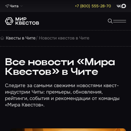
Чита
+7 (800) 555-28-70
ВКонта
Max
Квесты в Чите
Новости квестов в Чите
Все новости «Мира
Квестов» в Чите
Следите за самыми свежими новостями квест-
индустрии Читы: премьеры, обновления,
рейтинги, события и рекомендации от команды
«Мира Квестов».