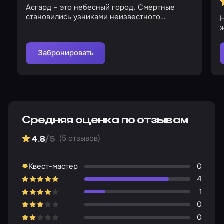
Асгард – это небесный город. Смертные
становились узниками неизвестного
Н
существа
Забронировать
Средняя оценка по отзывам
(5 отзывов)
4.8
/5
Квест-мастер
0
4
1
0
0