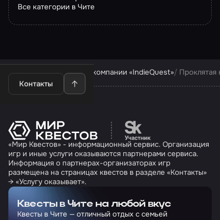
Все категории в Чите
Квесты в Чите
Квесты компании «IndieQuest»
Проклятая 
Контакты
Перейти на сайт партн
«Мир Квестов» - информационный сервис. Организация
игр и иные услуги оказываются партнерами сервиса.
Информация о партнерах-организаторах игр
размещена на страницах квестов в разделе «Контакты»
→ «Услугу оказывает».
Квесты в Чите на любой вкус
Квесты в Чите — отличный отдых с семьей