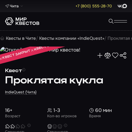
Чита
+7 (800) 555-28-70
ВКонта
Max
КВЕСТ ЗАКРЫТ
Квесты в Чите
Квесты компании «IndieQuest»
Проклятая 
КВЕСТ ЗАКРЫТ
КВЕСТ ЗАКРЫТ
Квест
Проклятая кукла
IndieQuest (Чита)
16+
1-3
60 мин
Возраст
Кол-во игроков
Время
Сложность
Страшность