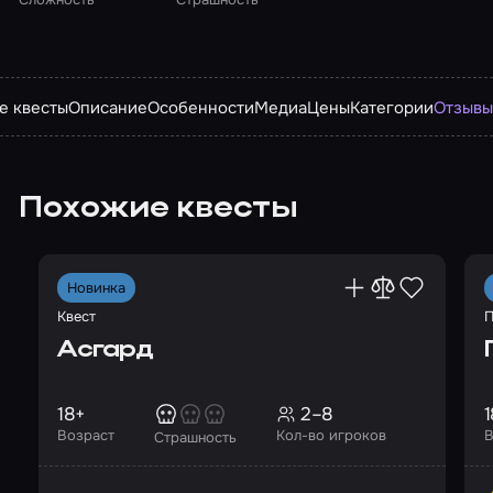
е квесты
Описание
Особенности
Медиа
Цены
Категории
Отзыв
Похожие квесты
Новинка
Квест
П
Асгард
18+
2–8
1
Возраст
Кол-во игроков
В
Страшность