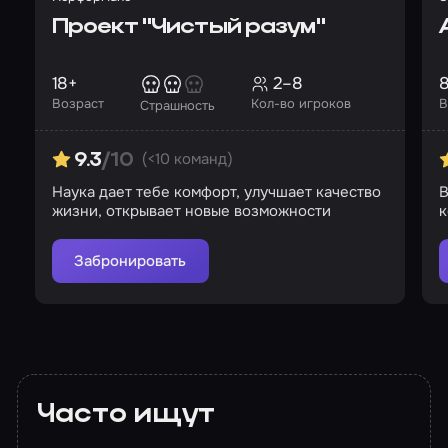
Проект "Чистый разум"
18+
2–8
Возраст
Кол-во игроков
В
Страшность
(<10 команд)
9.3
/10
Наука дает тебе комфорт, улучшает качество
В
жизни, открывает новые возможности
к
Забронировать
Часто ищут