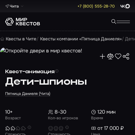
Чита
+7 (800) 555-28-70
ВКонта
Max
Квесты в Чите
Квесты компании «Пятница Даниеля»
Дет
Квест-анимация
Дети-шпионы
Пятница Даниеля (Чита)
10+
8-30
120 мин
Возраст
Кол-во игроков
Время
от 17 000 ₽
Сложность
Страшность
Цена