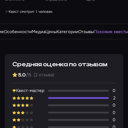
Квест смотрит 1 человек
ие
Особенности
Медиа
Цены
Категории
Отзывы
Похожие квесты
Средняя оценка по отзывам
(2 отзыва)
5.0
/5
Квест-мастер
0
2
0
0
0
0