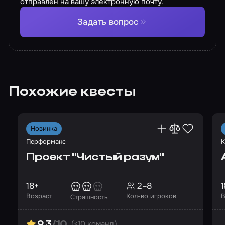
отправлен на вашу электронную почту.
Задать вопрос
Похожие квесты
Новинка
Перформанс
К
Проект "Чистый разум"
18+
2–8
1
Возраст
Кол-во игроков
В
Страшность
(<10 команд)
9.3
/10