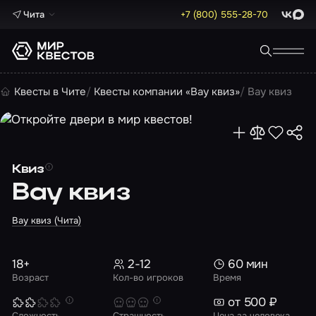
Чита
+7 (800) 555-28-70
ВКонта
Max
Квесты в Чите
Квесты компании «Вау квиз»
Вау квиз
Квиз
Вау квиз
Вау квиз (Чита)
18+
2-12
60 мин
Возраст
Кол-во игроков
Время
от 500 ₽
Сложность
Страшность
Цена за человека