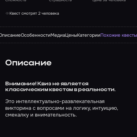
Квест смотрят 2 человека
Описание
Особенности
Медиа
Цены
Категории
Похожие квест
Описание
Внимание! Квиз не является
классическим квестом в реальности.
Это интеллектуально-развлекательная
викторина с вопросами на логику, интуицию,
смекалку и внимательность.