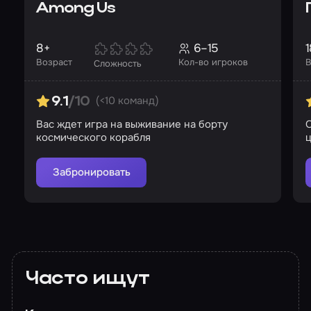
Among Us
8+
6–15
1
Возраст
Кол-во игроков
В
Сложность
(<10 команд)
9.1
/10
Вас ждет игра на выживание на борту
космического корабля
ц
Забронировать
Часто ищут