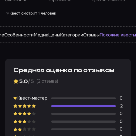
Квест смотрит 1 человек
ие
Особенности
Медиа
Цены
Категории
Отзывы
Похожие квест
Средняя оценка по отзывам
(2 отзыва)
5.0
/5
Квест-мастер
0
2
0
0
0