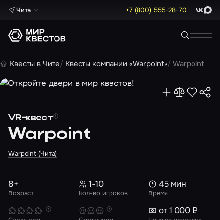
Чита
+7 (800) 555-28-70
ВКонта
Max
Квесты в Чите
Квесты компании «Warpoint»
Warpoint
VR-квест
Warpoint
Warpoint (Чита)
8+
1-10
45 мин
Возраст
Кол-во игроков
Время
от 1 000 ₽
Сложность
Страшность
Цена за человека