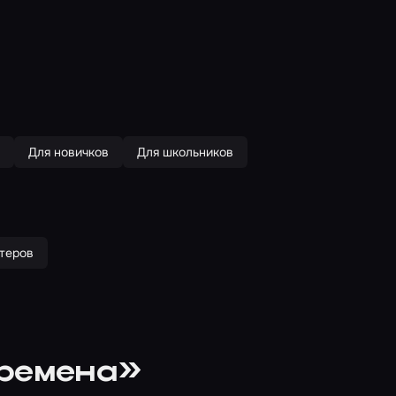
Для новичков
Для школьников
ктеров
еремена»