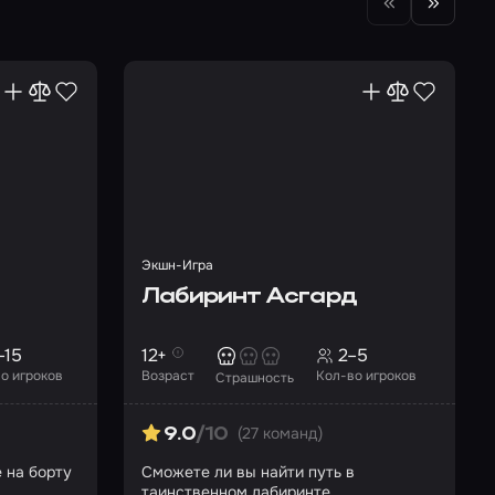
Экшн-Игра
Лабиринт Асгард
–15
12+
2–5
о игроков
Возраст
Кол-во игроков
Страшность
(27 команд)
9.0
/10
 на борту
Сможете ли вы найти путь в
таинственном лабиринте,