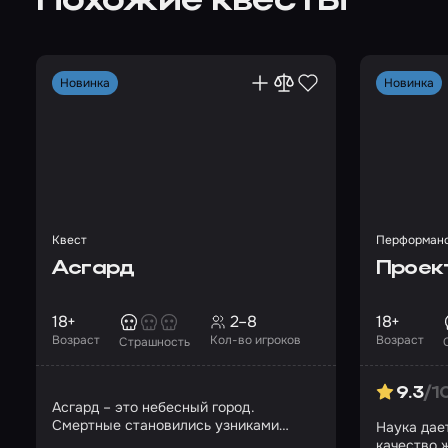
Похожие квесты
Новинка
Новинка
Квест
Перформан
Асгард
Проек
18+
2–8
18+
Возраст
Кол-во игроков
Возраст
Страшность
9.3
/1
Асгард – это небесный город.
Смертные становились узниками
Наука дае
неизвестного существа
качество 