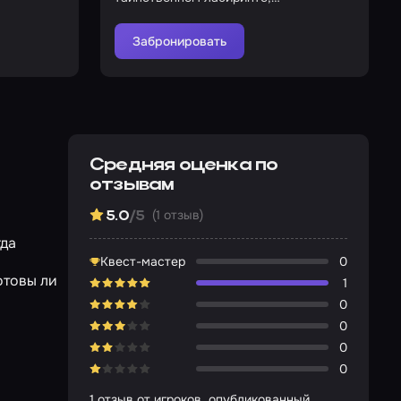
наполненном артефактами и
загадками?
Забронировать
Средняя оценка по
отзывам
(1 отзыв)
5.0
/5
гда
ы
Квест-мастер
0
отовы ли
1
0
0
0
0
1 отзыв от игроков, опубликованный