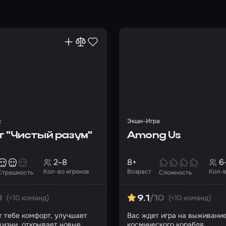
с
Экшн-Игра
т "Чистый разум"
Among Us
2–8
8+
6
Кол-во игроков
Возраст
Кол-в
Страшность
Сложность
(<10 команд)
(<10 команд)
0
9.1
/10
т тебе комфорт, улучшает
Вас ждет игра на выживание
жизни, открывает новые
космического корабля