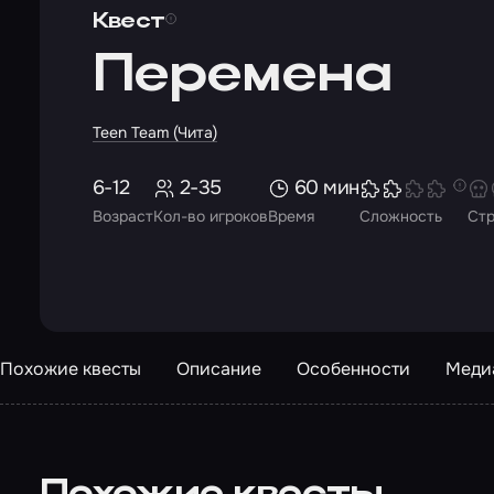
Квест
Перемена
Teen Team (Чита)
6-12
2-35
60 мин
Возраст
Кол-во игроков
Время
Сложность
Ст
Похожие квесты
Описание
Особенности
Меди