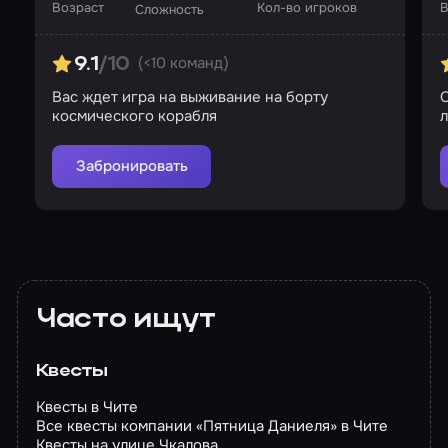
Возраст
Кол-во игроков
В
Сложность
(<10 команд)
9.1
/10
Вас ждет игра на выживание на борту
С
космического корабля
Забронировать
Часто ищут
Квесты
Квесты в Чите
Все квесты компании «Пятница Даниеля» в Чите
Квесты на улице Чкалова