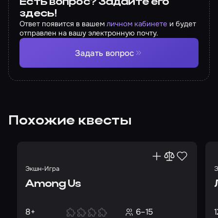
Есть вопрос? Задайте его
здесь!
Ответ появится в вашем
личном кабинете
и будет
отправлен на вашу электронную почту.
Задать вопрос
Похожие квесты
Экшн-Игра
Э
Among Us
8+
6–15
1