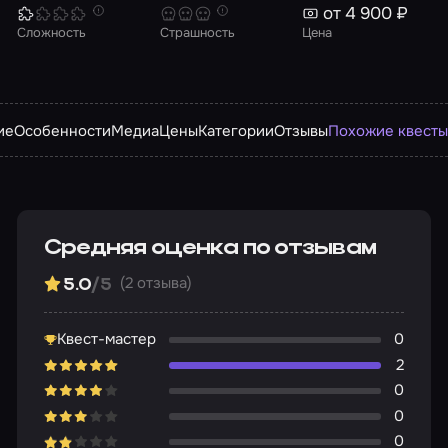
от 4 900 ₽
Сложность
Страшность
Цена
ие
Особенности
Медиа
Цены
Категории
Отзывы
Похожие квест
Средняя оценка по отзывам
(2 отзыва)
5.0
/5
Квест-мастер
0
2
0
0
0