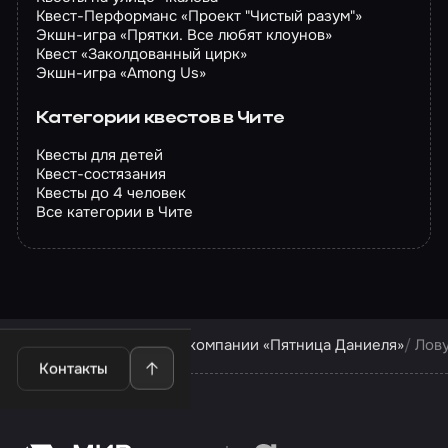
Квест-Перформанс «Проект "Чистый разум"»
Экшн-игра «Прятки. Все любят клоунов»
Квест «Заколдованный цирк»
Экшн-игра «Among Us»
Категории квестов в Чите
Квесты для детей
Квест-состязания
Квесты до 4 человек
Все категории в Чите
Квесты в Чите
Квесты компании «Пятница Даниеля»
Лов
Контакты