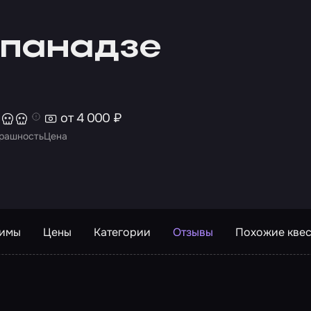
апанадзе
от 4 000 ₽
рашность
Цена
жимы
Цены
Категории
Отзывы
Похожие кве