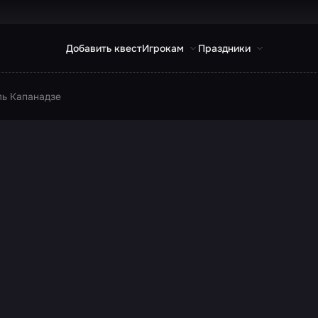
Добавить квест
Игрокам
Праздники
ль Капанадзе