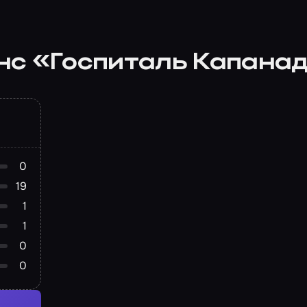
нс «Госпиталь Капана
0
19
1
1
0
0