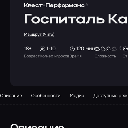
Квест-Перформанс
Госпиталь К
Маршрут (Чита)
18+
1-10
120 мин
Возраст
Кол-во игроков
Время
Сложность
Ст
Описание
Особенности
Медиа
Доступные ре