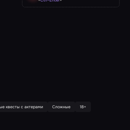
Ctrl
+
Enter
ые квесты с актерами
Сложные
18+