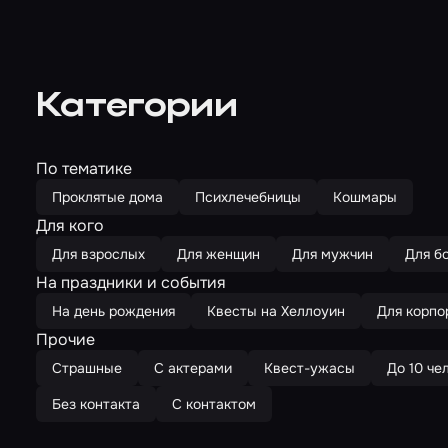
Категории
По тематике
Проклятые дома
Психлечебницы
Кошмары
Для кого
Для взрослых
Для женщин
Для мужчин
Для б
На праздники и события
На день рождения
Квесты на Хеллоуин
Для корпо
Прочие
Страшные
С актерами
Квест-ужасы
До 10 че
Без контакта
С контактом