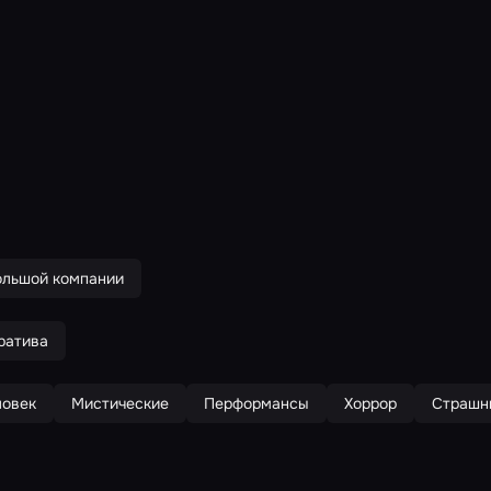
ольшой компании
ратива
ловек
Мистические
Перформансы
Хоррор
Страшн