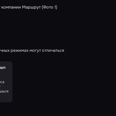
чных режимах могут отличаться
рал
оса
у
ишься