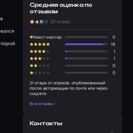
Средняя оценка по
отзывам
 в
(21 отзыв)
4.9
/5
овался
Квест-мастер
0
, порой
19
1
1
0
0
21 отзыв от игроков, опубликованный
после авторизации по почте или через
соцсети
Все отзывы
Контакты