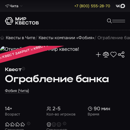
Чита
+7 (800) 555-28-70
ВКонта
Max
КВЕСТ ЗАКРЫТ
Квесты в Чите
Квесты компании «Фобия»
Ограбление ба
КВЕСТ ЗАКРЫТ
КВЕСТ ЗАКРЫТ
Квест
Ограбление банка
Фобия (Чита)
14+
2-5
90 мин
Возраст
Кол-во игроков
Время
Сложность
Страшность