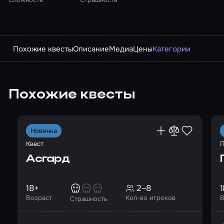
Похожие квесты
Описание
Медиа
Цены
Категории
Похожие квесты
Новинка
Квест
П
Асгард
18+
2–8
1
Возраст
Кол-во игроков
В
Страшность