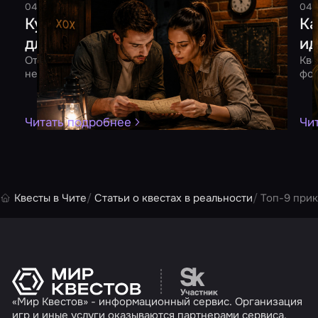
04 августа 2026
7 минут
Смельчак
04 
Куда сходить на свидание: 10 идей
Ка
для двоих
ид
От квеста до романтического ужина – 10 идей для
Кве
незабываемого вечера вдвоем
фор
Читать подробнее
Чи
Квесты в Чите
Статьи о квестах в реальности
Топ-9 при
Перейти на сайт партн
«Мир Квестов» - информационный сервис. Организация
игр и иные услуги оказываются партнерами сервиса.