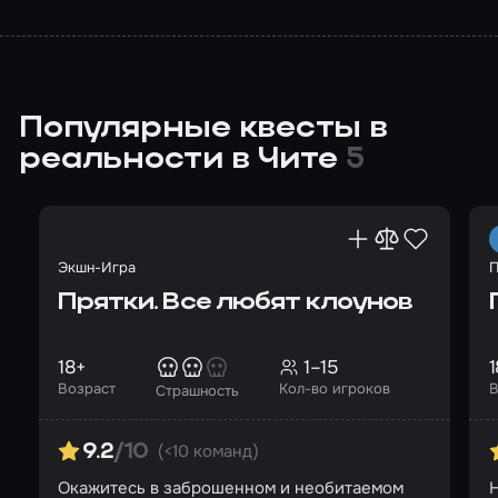
Популярные квесты в
реальности в Чите
5
Экшн-Игра
П
Прятки. Все любят клоунов
18+
1–15
1
Возраст
Кол-во игроков
В
Страшность
(<10 команд)
9.2
/10
Окажитесь в заброшенном и необитаемом
Н